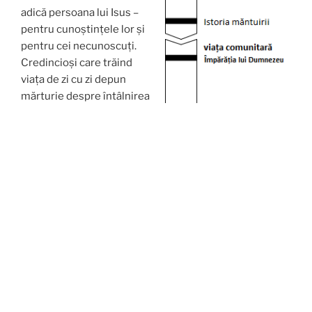
adică persoana lui Isus –
pentru cunoștințele lor și
pentru cei necunoscuți.
Credincioși care trăind
viața de zi cu zi depun
mărturie despre întâlnirea
lor persoanală cu Isus, și
pot să conducă pe ceilalți la
convertire.
Noua evanghelizare
depinde în primul rând de
evanghelizatori, fiindcă
avem foarte multe
specialiști în Biserică –
preoți, călugări, cateheți,
teologi – care lucrează în
alte etape al evanghelizării,