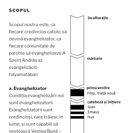
SCOPUL
Scopul nostru este, ca
fiecare credincios catolic să
devină evanghelizator, ca
fiecare comunitate de
parohie să evanghelizeze.A
Szent András az
evangelizáció
folyamatában
a. Evanghelizator
Condiția evanghelizării noi
sunt evanghelizatorii.
Evanghelizatorii sunt
credincioși, care trăiesc în
lume, și sunt capabili să
vestească Vestea Bună –