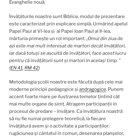
Evanghelie nouă.
Învățăturile noastre sunt Biblice, modul de prezentare
este caracterizat prin explicare simplă. Urmărind apelul
Papei Paul al VI-lea și al Papei Ioan Paul al II-lea,
mărturia primește un rol important:
„Omul din ziua de
azi este mai mult interesat de martori decât învățători,
iar dacă totuși se ascultă de învățători, face acest lucru
pentru că învățătorii sunt și martori în același timp. ”
(
EN 41
,
RM 42
)
Metodologia școlii noastre este făcută după cele mai
moderne principii pedagogice și
andragogice
. Punem
accent foarte mare pe ilustrarea temelor țintind cât
mai multe organe de simț. Atragem participanții în
procesul de predare – învățare. Ca învățătura noastră
să nu fie numai prelegere teoretică, la fiecare
învățătură avem și o activitate a participanților:
rugăciunea și cântatul în comun, desenarea planșelor,